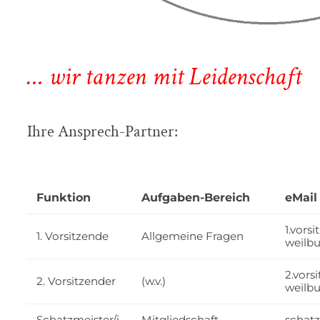
… wir tanzen mit Leidenschaft
Ihre Ansprech-Partner:
Funktion
Aufgaben-Bereich
eMail
1.vors
1. Vorsitzende
Allgemeine Fragen
weilbu
2.vors
2. Vorsitzender
(w.v.)
weilbu
Schatzmeister/i
Mitgliedschaft,
schat