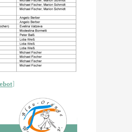
ebot
]